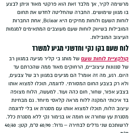
מרשימה לקיר, אך מלבד זאת הוא פרקטי מאוד וניתן לבצע
בו מגוון שימושים. החברה שהחליטה לחדש את תחום
לוחות השעם ולוחות מחיקים היא Bclear, אחת החברות
המובילות בשיווק לוחות שעם מעוצבים המתאימים למגמות
העיצוב המובילות.
לוח שעם בקו נקי וחדשני מגיע למשרד
קולקציית לוחות שעם
של מותג בי קליר מגיעה במגוון רב
של סגנונות עיצוביים, הרחוקים מאוד ממה שהכרתם עד
היום. רגע, מה זה אומר? הם מגיעים במגוון רב של צבעים,
ולא רק בצבע החום המסורתי. לדוגמה, תוכלו למצוא אותו
בצבע אפור, שחור, חום כהה ועוד. למעשה, הלוח מצופה
בד איכותי המקנה ללוח מראה קלאסי מיוחד. גם מבחינת
עיצוב הלוח, תוכלו למצוא אותו עם מסגרת או בלי לדוגמה
מסגרת עץ שחורה או חומה או בגימור נקי ללא מסגרת כלל.
לרשותכם שני גדלים לבחירה – גדול: 60/90 ס"מ, קטן: 40/60