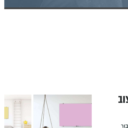
וב
ור