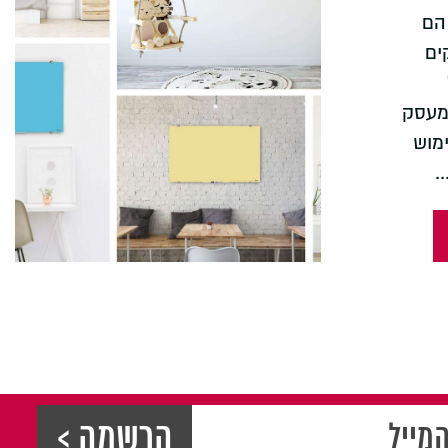
הם
ים
מעסק
מוש
.