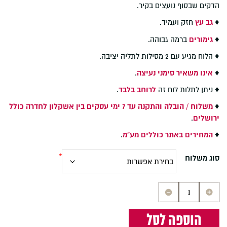
הדקים שבסוף נועצים בקיר.
♦
גב עץ
חזק ועמיד.
♦
גימורים
ברמה גבוהה.
♦ הלוח מגיע עם 2 מסילות לתליה יציבה.
♦
אינו משאיר סימני נעיצה
.
♦ ניתן לתלות לוח זה
לרוחב בלבד
.
♦
משלוח / הובלה והתקנה עד 7 ימי עסקים בין אשקלון לחדרה כולל
ירושלים
.
♦
המחירים באתר כוללים מע"מ
.
סוג משלוח
כמות
של
לוח
הוספה לסל
שעם