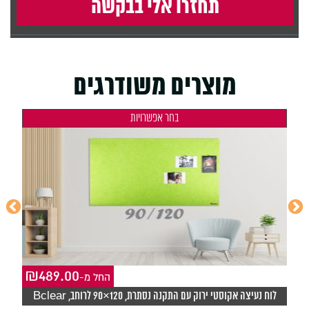
מוצרים משודרגים
בחר אפשרויות
₪
489.00
₪
-החל מ
לוח נעיצה אקוסטי ירוק עם התקנה נסתרת, 120×90 לרוחב, Bclear
ל