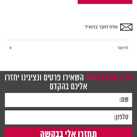
חום
בהיר
עם
התקנה
שלח לחבר בדוא”ל
נסתרת,
120×90
לרוחב,
+
תיאור
Bclear
עדין מתלבטים?
השאירו פרטים ונציגינו יחזרו
אליכם בהקדם