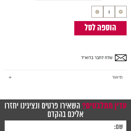
כמות
של
לוח
הוספה לסל
זכוכית
מחיק
מגנטי
קלאסי
לבן
שלח לחבר בדוא”ל
90x60
ס''מ
-
+
תיאור
Bclear
עדין מתלבטים?
השאירו פרטים ונציגינו יחזרו
אליכם בהקדם