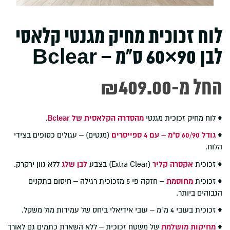
לוח זכוכית מחיק מגנטי קלאסי
לבן 90×60 ס"מ – Bclear
-החל מ
409.00
₪
♦ לוח מחיק זכוכית מגנטי
מהסדרה הקלאסית של Bclear
.
♦
גודל 60/90 ס"מ – עם 4 ספייסרים
(מנטים) – עגולים כסופים בצידי
הלוח.
♦ זכוכית
אקסרה קליר
(Extra Clear) בצבע
לבן שלג
ללא גוון ירקרק.
♦ זכוכית
מחוסמת
– חזקה פי 5 מזכוכית רגילה – חיסום בתקנים
הגבוהים ביותר.
♦ זכוכית בעובי 4 מ"מ – עובי אידיאלי ביחס של עמידות מול משקל.
♦
מחיקות מושלמת
של משטח זכוכית – ללא השארת כתמים גם לאורך