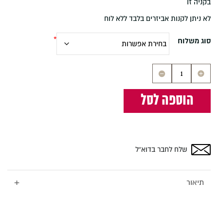
בקניה זו
לא ניתן לקנות אביזרים בלבד ללא לוח
סוג משלוח
כמות
של
בלוק
הוספה לסל
נייר
50
דפים
ללוח
פליפצ'ארט
שלח לחבר בדוא”ל
+
תיאור