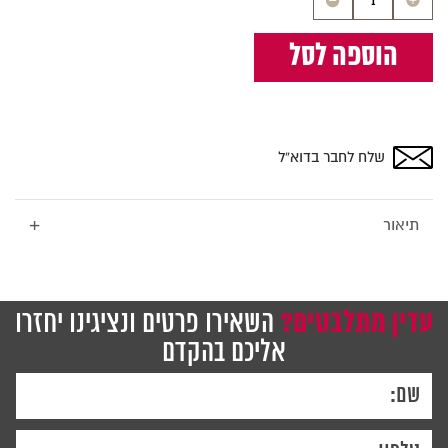
של
לוח
הוספה לסל
זכוכית
מחיק
מגנטי
מיני
תכלת
שלח לחבר בדוא”ל
60×40
ס"מ
–
+
תיאור
Bclear
Mini
עדין מתלבטים?
השאירו פרטים ונציגינו יחזרו
אליכם בהקדם