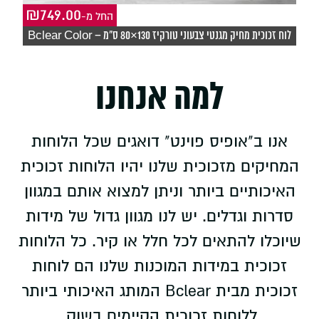
₪
749.00
₪
-החל מ
לוח זכוכית מחיק מגנטי צבעוני טורקיז 130×80 ס"מ – Bclear Color
לוח
למה אנחנו
אנו ב"אופיס פוינט" דואגים שכל הלוחות
המחיקים מזכוכית שלנו יהיו הלוחות זכוכית
האיכותיים ביותר וניתן למצוא אותם במגוון
סדרות וגדלים. יש לנו מגוון גדול של מידות
שיוכלו להתאים לכל חלל או קיר. כל הלוחות
זכוכית במידות המוכנות שלנו הם לוחות
זכוכית מבית Bclear המותג האיכותי ביותר
ללוחות זכוכית הקיימים בשוק.