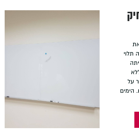
יק
את
 תלוי
יתה
לא
ר על
. הימים