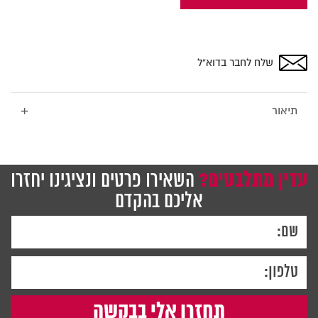
אקוסטי
ירוק
עם
התקנה
שלח לחבר בדוא”ל
נסתרת,
90×60
לרוחב,
+
תיאור
Bclear
עדין מתלבטים?
השאירו פרטים ונציגינו יחזרו
אליכם בהקדם