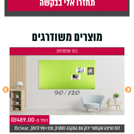
מוצרים משודרגים
בחר אפשרויות
₪
489.00
₪
-החל מ
לוח נעיצה אקוסטי ירוק עם התקנה נסתרת, 120×90 לרוחב, Bclear
ל