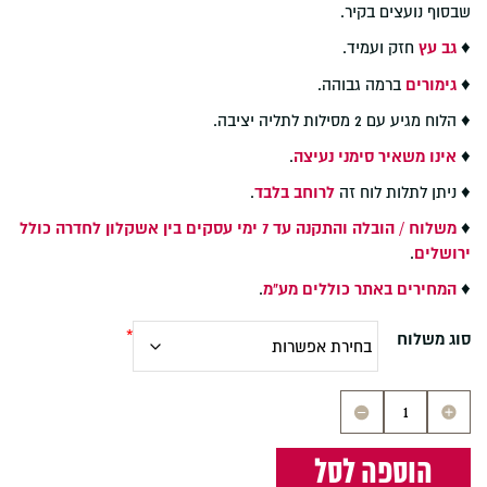
שבסוף נועצים בקיר.
♦
גב עץ
חזק ועמיד.
♦
גימורים
ברמה גבוהה.
♦ הלוח מגיע עם 2 מסילות לתליה יציבה.
♦
אינו משאיר סימני נעיצה
.
♦ ניתן לתלות לוח זה
לרוחב בלבד
.
♦
משלוח / הובלה והתקנה עד 7 ימי עסקים בין אשקלון לחדרה כולל
ירושלים
.
♦
המחירים באתר כוללים מע"מ
.
סוג משלוח
כמות
של
לוח
הוספה לסל
נעיצה