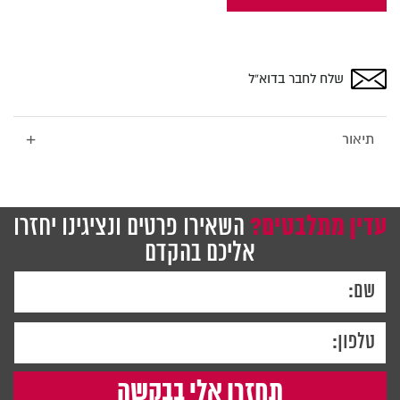
חום
בהיר
עם
התקנה
שלח לחבר בדוא”ל
נסתרת,
90×60
לרוחב,
+
תיאור
Bclear
עדין מתלבטים?
השאירו פרטים ונציגינו יחזרו
אליכם בהקדם