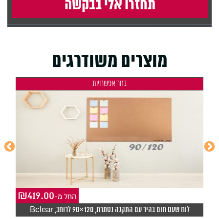
מוצרים משודרגים
בחר אפשרויות
₪
419.00
₪
-החל מ
לוח שעם חום בהיר עם התקנה נסתרת, 120×90 לרוחב, Bclear
ל