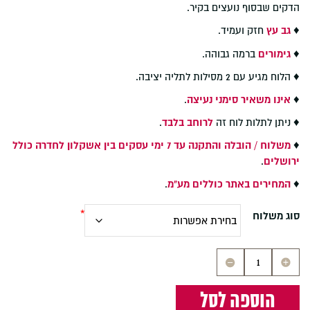
הדקים שבסוף נועצים בקיר.
♦
גב עץ
חזק ועמיד.
♦
גימורים
ברמה גבוהה.
♦ הלוח מגיע עם 2 מסילות לתליה יציבה.
♦
אינו משאיר סימני נעיצה
.
♦ ניתן לתלות לוח זה
לרוחב בלבד
.
♦
משלוח / הובלה והתקנה עד 7 ימי עסקים בין אשקלון לחדרה כולל
ירושלים
.
♦
המחירים באתר כוללים מע"מ
.
סוג משלוח
כמות
של
לוח
הוספה לסל
שעם