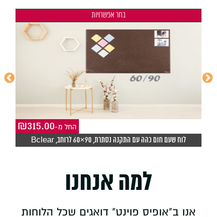
בחר אפשרויות
₪
315.00
₪
-החל מ
לוח שעם חום כהה עם התקנה נסתרת, 90×60 לרוחב, Bclear
ל
למה אנחנו
אנו ב"אופיס פוינט" דואגים שכל הלוחות