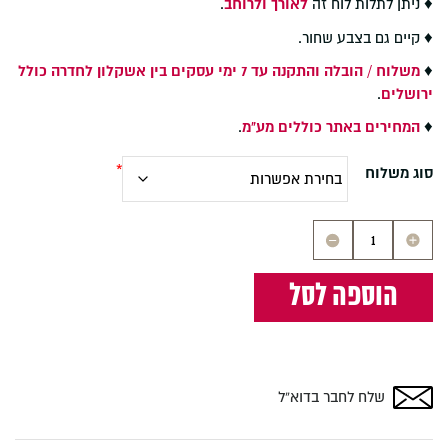
♦ ניתן לתלות לוח זה
לאורך ולרוחב
.
♦ קיים גם בצבע שחור.
♦
משלוח / הובלה והתקנה עד 7 ימי עסקים בין אשקלון לחדרה כולל
ירושלים
.
♦
המחירים באתר כוללים מע"מ
.
סוג משלוח
כמות
של
לוח
הוספה לסל
שעם
עם
ציפוי
בד
אפור
שלח לחבר בדוא”ל
90×60
ס"מ